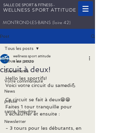
SALLE DE SPORT & FITNESS -
WELLNESS SPORT ATTITUDE
MONTROND-LES-BAINS
(loire 42)
Post
Tous les posts
wellness sport attitude
Tous les posts
4 avr. 2020
circuit à deux!
Evenements
Hello les sportifs!
Votre communauté
Voici votre circuit du samedi💪
News
Ce circuit se fait à deux😁😁
presse
Faites 1 tour tranquille pour 
santé, bien-être
s'échauffer et ensuite :
Newsletter
- 3 tours pour les débutants, en 