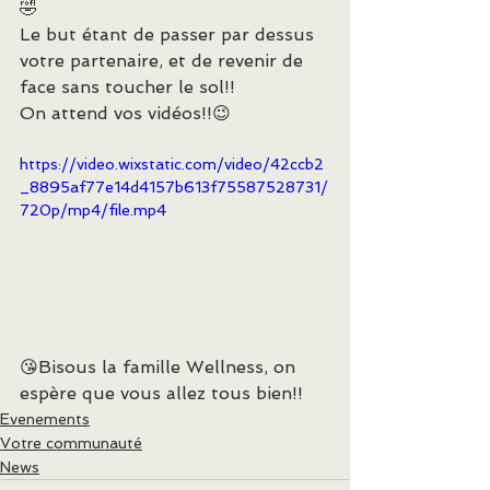
🤣
Le but étant de passer par dessus 
votre partenaire, et de revenir de 
face sans toucher le sol!!
On attend vos vidéos!!😉
https://video.wixstatic.com/video/42ccb2
_8895af77e14d4157b613f75587528731/
720p/mp4/file.mp4
😘Bisous la famille Wellness, on 
espère que vous allez tous bien!!
Evenements
Votre communauté
News