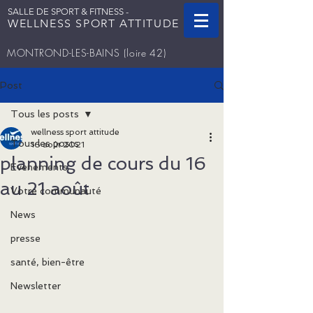
SALLE DE SPORT & FITNESS -
WELLNESS SPORT ATTITUDE
MONTROND-LES-BAINS
(loire 42)
Post
Tous les posts
wellness sport attitude
Tous les posts
16 août 2021
planning de cours du 16
Evenements
au 21 août
Votre communauté
News
presse
santé, bien-être
Newsletter