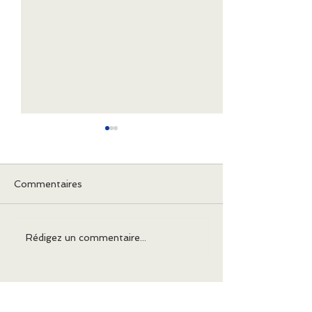
Commentaires
Bootcamp 202
Planning rentrée
Rédigez un commentaire...
septembre 2023
WELLNESS