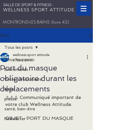
SALLE DE SPORT & FITNESS -
WELLNESS SPORT ATTITUDE
MONTROND-LES-BAINS
(loire 42)
Post
Tous les posts
wellness sport attitude
Tous les posts
27 juil. 2020
Port du masque
Evenements
obligatoire durant les
Votre communauté
déplacements
News
⚠️⚠️⚠️ Communiqué important de 
presse
votre club Wellness Attitude.
santé, bien-être
OBJET : PORT DU MASQUE
Newsletter