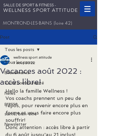
SALLE DE SPORT & FITNESS -
WELLNESS SPORT ATTITUDE
MONTROND-LES-BAINS
(loire 42)
Post
Tous les posts
wellness sport attitude
Tous les posts
7 août 2022
Vacances août 2022 :
Evenements
accès libre!
Votre communauté
Hello la famille Wellness !
News
Vos coachs prennent un peu de 
presse
repos, pour revenir encore plus en 
forme et vous faire encore plus 
santé, bien-être
souffrir!
Newsletter
Donc attention : accès libre à partir 
du 6 août jusqu'au 21 inclus!