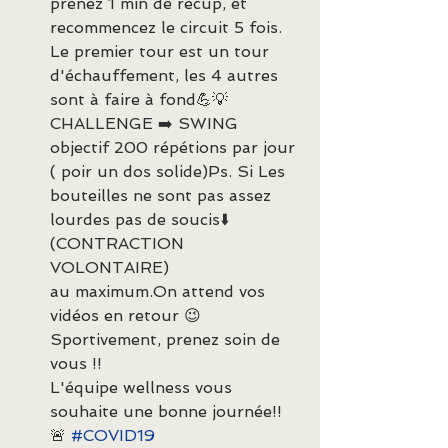
prenez 1 min de récup, et 
recommencez le circuit 5 fois.
Le premier tour est un tour 
d'échauffement, les 4 autres 
sont à faire à fond💪💡
CHALLENGE ➡️ SWING 
objectif 200 répétions par jour 
( poir un dos solide)Ps. Si Les 
bouteilles ne sont pas assez 
lourdes pas de soucis⬇️
(CONTRACTION 
VOLONTAIRE)
au maximum.On attend vos 
vidéos en retour 😉
Sportivement, prenez soin de 
vous !!
L'équipe wellness vous 
souhaite une bonne journée!!
🚨 
#COVID19