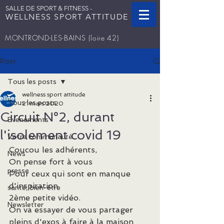
SALLE DE SPORT & FITNESS -
WELLNESS SPORT ATTITUDE
MONTROND-LES-BAINS
(loire 42)
Post
Tous les posts
wellness sport attitude
Tous les posts
21 mars 2020
Circuit N°2, durant
Evenements
l'isolement covid 19
Votre communauté
Coucou les adhérents,
News
On pense fort à vous
presse
Pour ceux qui sont en manque 
d'inspiration
santé, bien-être
2ème petite vidéo.
Newsletter
On va essayer de vous partager 
pleins d'exos à faire à la maison 